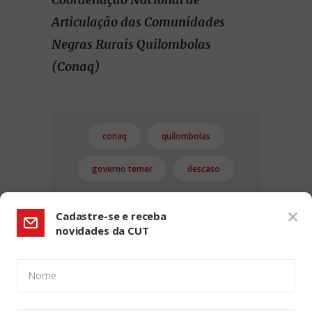
Articulação das Comunidades
Negras Rurais Quilombolas
(Conaq)
conaq
quilombolas
governo temer
descaso
Cadastre-se e receba
novidades da CUT
Nome