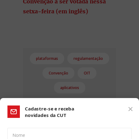
Convenção a ser votada nessa
setxa-feira (em inglês)
plataformas
regulamentação
Convenção
OIT
aplicativos
Cadastre-se e receba
novidades da CUT
Nome