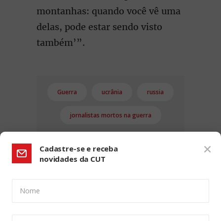
montanhas: quando você vê uma
delas, pode estar sendo visto
também’”.
Guerra
ucrânia
russia
jornalistas mortos na guerra
Cadastre-se e receba
novidades da CUT
Nome