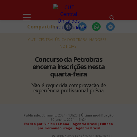
Compartilhe
HOME
CUT - CENTRAL ÚNICA DOS TRABALHADORES
NOTÍCIAS
Concurso da Petrobras
encerra inscrições nesta
quarta-feira
Não é requerida comprovação de
experiência profissional prévia
Publicado:
30 Janeiro, 2024 - 13h20 |
Última modificação:
30 Janeiro, 2024 - 13h24
Escrito por: Vinícius Lisboa | Agência Brasil
|
Editado
por: Fernando Fraga | Agência Brasil
FERNANDO FRAZÃO/AGENCIA BRASIL