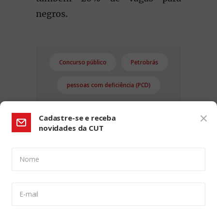
negros.
Concurso público
Petrobrás
pessoas com deficiência (PCD)
Cadastre-se e receba
novidades da CUT
Nome
CONFIGURAÇÃO DE COOKIES:
E-mail
Usamos cookies para lhe oferecer uma experiência de