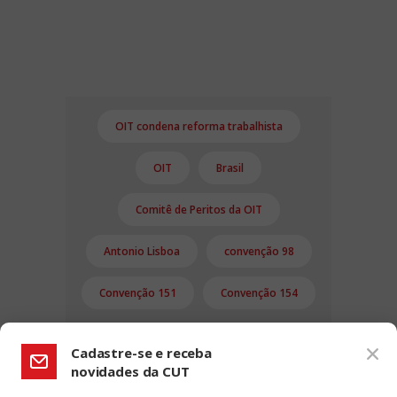
OIT condena reforma trabalhista
OIT
Brasil
Comitê de Peritos da OIT
Antonio Lisboa
convenção 98
Convenção 151
Convenção 154
Cadastre-se e receba
novidades da CUT