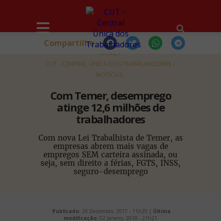
Compartilhe
HOME
CUT - CENTRAL ÚNICA DOS TRABALHADORES
NOTÍCIAS
Com Temer, desemprego
atinge 12,6 milhões de
trabalhadores
Com nova Lei Trabalhista de Temer, as
empresas abrem mais vagas de
empregos SEM carteira assinada, ou
seja, sem direito a férias, FGTS, INSS,
seguro-desemprego
Publicado:
29 Dezembro, 2017 - 11h25 |
Última
modificação:
02 Janeiro, 2018 - 21h21