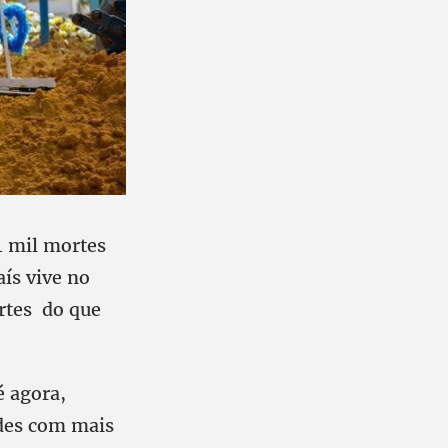
4 mil mortes
ís vive no
rtes do que
é agora,
des com mais