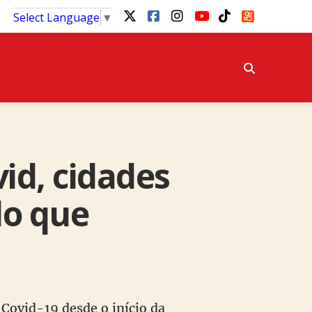
Select Language
▼
id, cidades
do que
 Covid-19 desde o início da