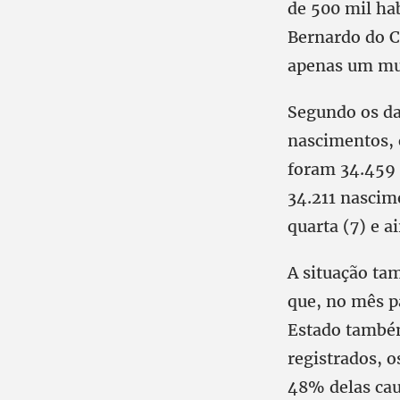
de 500 mil ha
Bernardo do C
apenas um mun
Segundo os da
nascimentos, 
foram 34.459 
34.211 nascim
quarta (7) e a
A situação ta
que, no mês p
Estado também
registrados, o
48% delas ca