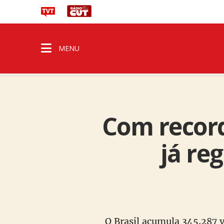
MENU
Com record
já re
O Brasil acumula 345.287 v