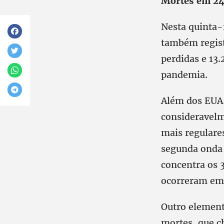
Mortes em 24
Nesta quinta-f
também regist
perdidas e 13.
pandemia.
Além dos EUA,
consideravelm
mais regulares
segunda onda 
concentra os 
ocorreram em 
Outro element
mortes, que c