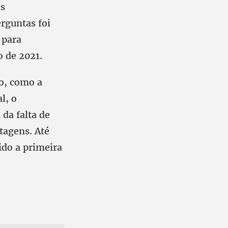
es
rguntas foi
 para
 de 2021.
ro, como a
l, o
 da falta de
tagens. Até
ido a primeira