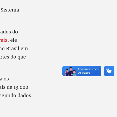
o Sistema
tados do
País
, ele
no Brasil em
ortes do que
a os
is de 13.000
segundo dados