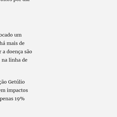
vocado um
 há mais de
r a doença são
 na linha de
ção Getúlio
tem impactos
apenas 19%