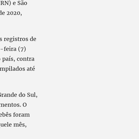
(RN) e São
de 2020,
 registros de
-feira (7)
 país, contra
ompilados até
Grande do Sul,
imentos. O
bebês foram
quele mês,