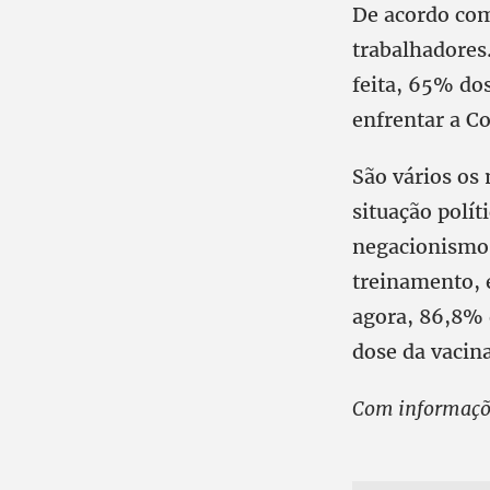
De acordo com
trabalhadores
feita, 65% do
enfrentar a C
São vários os
situação polí
negacionismo c
treinamento, 
agora, 86,8% 
dose da vacina
Com informaçõe