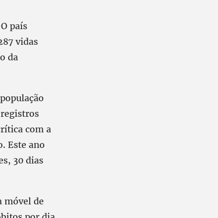
 O país
287 vidas
io da
 população
registros
rítica com a
. Este ano
s, 30 dias
a móvel de
bitos por dia