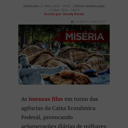
Publicado:
21 Maio, 2020 - 09h27 |
Última modificação:
21 Maio, 2020 - 14h53
Escrito por: Rosely Rocha
ROBERTO PARIZZOTI
As
imensas filas
em torno das
agências da Caixa Econômica
Federal, provocando
aglomerações diárias de milhares