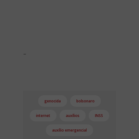
-
genocida
bolsonaro
internet
auxílios
INSS
auxílio emergencial