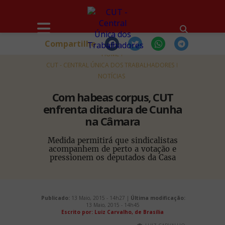
Compartilhe
HOME
CUT - CENTRAL ÚNICA DOS TRABALHADORES
NOTÍCIAS
Com habeas corpus, CUT
enfrenta ditadura de Cunha
na Câmara
Medida permitirá que sindicalistas
acompanhem de perto a votação e
pressionem os deputados da Casa
Publicado:
13 Maio, 2015 - 14h27 |
Última modificação:
13 Maio, 2015 - 14h45
Escrito por: Luiz Carvalho, de Brasília