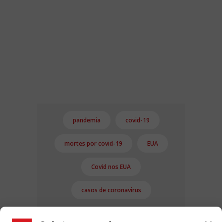
pandemia
covid-19
mortes por covid-19
EUA
Covid nos EUA
casos de coronavirus