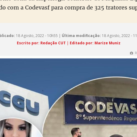
do com a Codevasf para compra de 325 tratores su
blicado:
18 Agosto, 2022 - 10h55 |
Última modificação:
18 Agosto, 2022 - 1
Escrito por: Redação CUT
|
Editado por: Marize Muniz
R