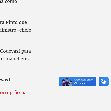
lha como
ra Pinto que
 ministro-chefe
 Codevasf para
ntir manchetes
evasf
corrupção na