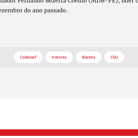
enador Fernando Bezerra Coelho (MDB-PE), líder d
ezembro do ano passado.
Codevasf
tratores
diarista
CGU