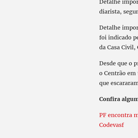
Detalhe impor
diarista, segu
Detalhe impor
foi indicado p
da Casa Civil,
Desde que o p
o Centrão em t
que escarara
Confira algum
PF encontra m
Codevasf