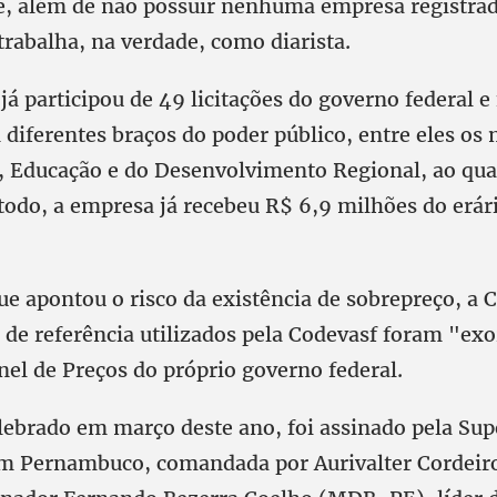
ue, além de não possuir nenhuma empresa registra
trabalha, na verdade, como diarista.
á participou de 49 licitações do governo federal e
diferentes braços do poder público, entre eles os 
, Educação e do Desenvolvimento Regional, ao qua
todo, a empresa já recebeu R$ 6,9 milhões do erár
ue apontou o risco da existência de sobrepreço, a
s de referência utilizados pela Codevasf foram "ex
nel de Preços do próprio governo federal.
elebrado em março deste ano, foi assinado pela Su
m Pernambuco, comandada por Aurivalter Cordeiro