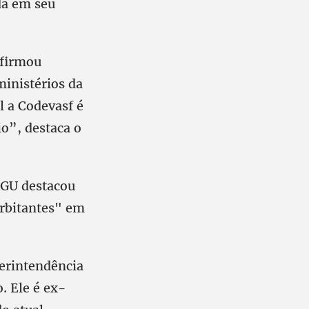
da em seu
 firmou
ministérios da
l a Codevasf é
io”, destaca o
 CGU destacou
orbitantes" em
perintendência
. Ele é ex-