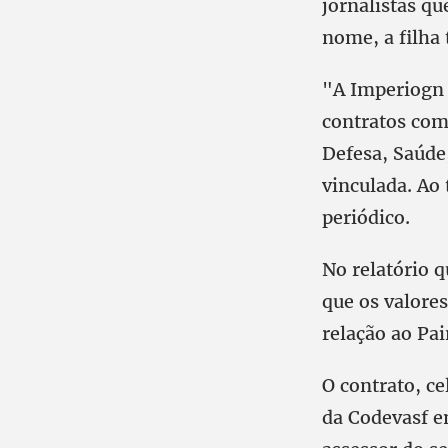
jornalistas q
nome, a filha 
"A Imperiogn j
contratos com 
Defesa, Saúde
vinculada. Ao 
periódico.
No relatório q
que os valore
relação ao Pai
O contrato, c
da Codevasf e