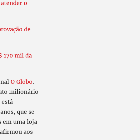
 atender o
provação de
$ 170 mil da
rnal
O Globo
.
ato milionário
 está
 anos, que se
s em uma loja
 afirmou aos