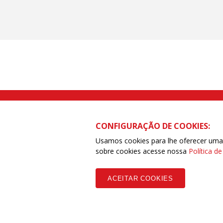
Rua Caetano Pinto nº 575 CEP 03041-
CONFIGURAÇÃO DE COOKIES:
Usamos cookies para lhe oferecer uma e
sobre cookies acesse nossa
Política d
Copyleft CUT Central Única dos Trabalhadores 3.960 - Entidades Filia
ACEITAR COOKIES