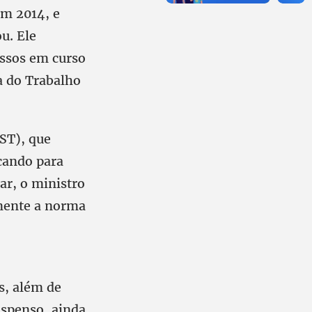
em 2014, e
u. Ele
essos em curso
ça do Trabalho
TST), que
cando para
ar, o ministro
amente a norma
s, além de
uspenso, ainda