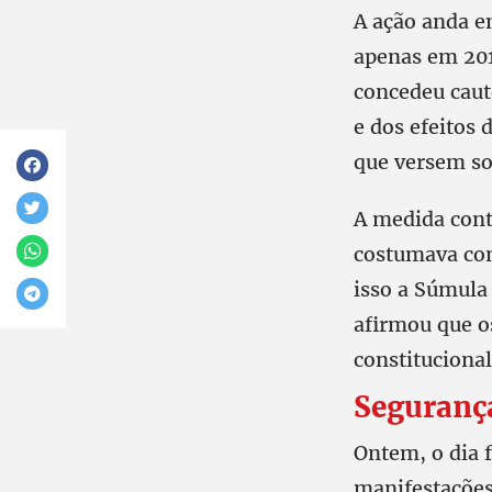
A ação anda e
apenas em 201
concedeu caut
e dos efeitos 
que versem sob
A medida cont
costumava con
isso a Súmula
afirmou que o
constitucional
Segurança
Ontem, o dia f
manifestações