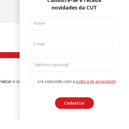
Cadastre-se e receba
novidades da CUT
Nome
E-mail
Telefone (opcional)
nalizar o conteúdo. Para saber mais
Lí e concordo com a
política de privacidade
ase
Cadastrar
CTRL+F2