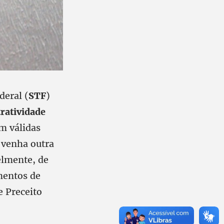
deral (
STF
)
tratividade
am válidas
 venha outra
elmente, de
mentos de
 Preceito