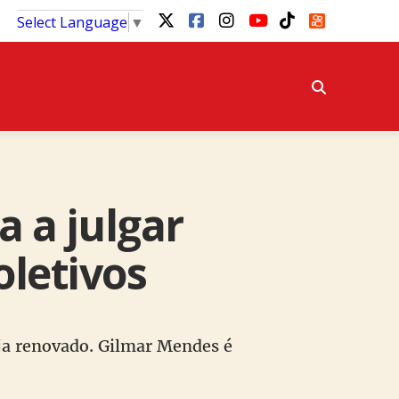
Select Language
▼
a a julgar
oletivos
eja renovado. Gilmar Mendes é