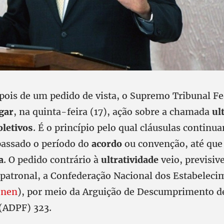
ois de um pedido de vista, o Supremo Tribunal Fe
gar
, na quinta-feira (17), ação sobre a chamada
ul
oletivos
. É o princípio pelo qual cláusulas continu
assado o período do
acordo
ou convenção, até que
a
. O pedido contrário à
ultratividade
veio, previsiv
patronal, a Confederação Nacional dos Estabeleci
enen
), por meio da Arguição de Descumprimento de
(ADPF) 323.