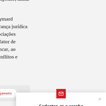
Eymard
ança jurídica
ociações
fator de
ncar, ao
nflitos e
lgamento