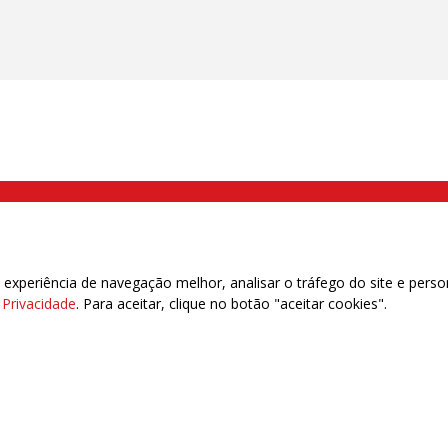
000 Brás, São Paulo/SP | Telefone (11) 2108 9200 - Fax (11) 2108 9310
xperiência de navegação melhor, analisar o tráfego do site e perso
e Privacidade
. Para aceitar, clique no botão "aceitar cookies".
das | 7.933.029 - Trabalhadores(as) Associados | 25.831.443 - Trabalhadores(as) na B