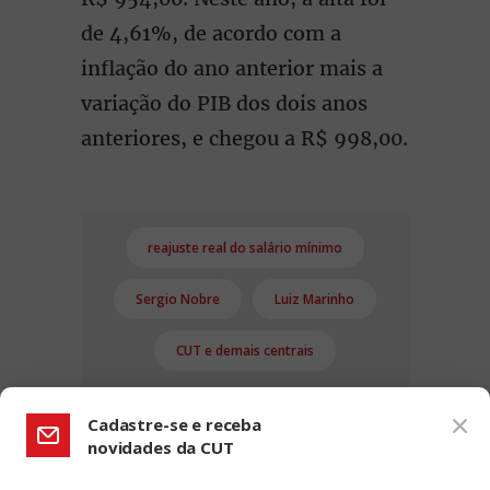
de 4,61%, de acordo com a
inflação do ano anterior mais a
variação do PIB dos dois anos
anteriores, e chegou a R$ 998,00.
reajuste real do salário mínimo
Sergio Nobre
Luiz Marinho
CUT e demais centrais
Cadastre-se e receba
novidades da CUT