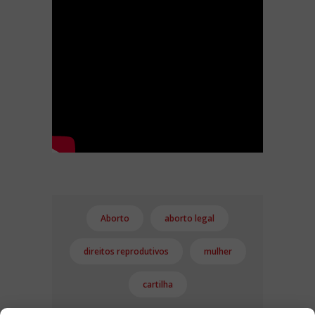
Aborto
aborto legal
direitos reprodutivos
mulher
cartilha