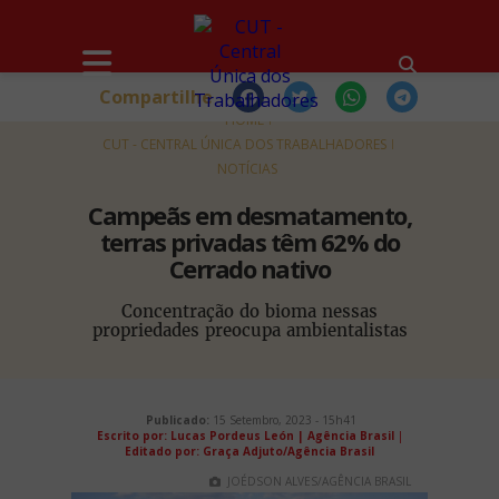
Compartilhe
HOME
CUT - CENTRAL ÚNICA DOS TRABALHADORES
NOTÍCIAS
Campeãs em desmatamento,
terras privadas têm 62% do
Cerrado nativo
Concentração do bioma nessas
propriedades preocupa ambientalistas
Publicado:
15 Setembro, 2023 - 15h41
Escrito por: Lucas Pordeus León | Agência Brasil
|
Editado por: Graça Adjuto/Agência Brasil
JOÉDSON ALVES/AGÊNCIA BRASIL