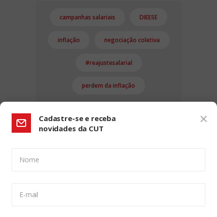
campanhas salariais
DIEESE
inflação
negociação coletiva
#reajustesalarial
perdem da inflação
Cadastre-se e receba
novidades da CUT
Nome
CONFIGURAÇÃO DE COOKIES:
E-mail
Usamos cookies para lhe oferecer uma experiência de