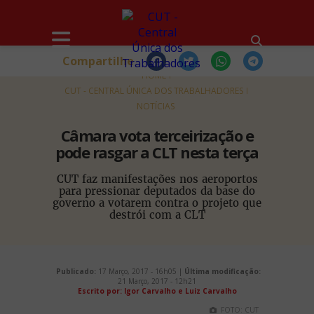
Compartilhe
HOME
CUT - CENTRAL ÚNICA DOS TRABALHADORES
NOTÍCIAS
Câmara vota terceirização e
pode rasgar a CLT nesta terça
CUT faz manifestações nos aeroportos
para pressionar deputados da base do
governo a votarem contra o projeto que
destrói com a CLT
Publicado:
17 Março, 2017 - 16h05 |
Última modificação:
21 Março, 2017 - 12h21
Escrito por: Igor Carvalho e Luiz Carvalho
FOTO: CUT