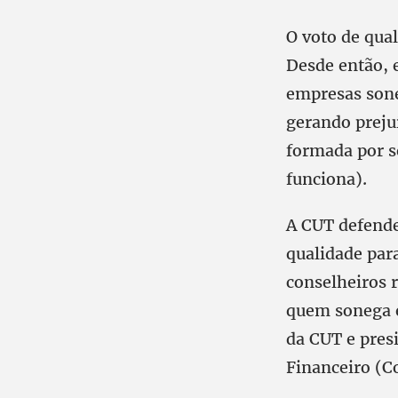
O voto de qual
Desde então, 
empresas sone
gerando prejuí
formada por s
funciona).
A CUT defende 
qualidade par
conselheiros 
quem sonega e
da CUT e pres
Financeiro (C