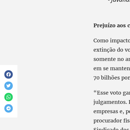
Prejuízo aos 
Como impacto 
extinção do vo
somente no an
em se mantend
70 bilhões por
“Esse voto ga
julgamentos. 
empresas e, p
procurador fis
Sindicado dos 