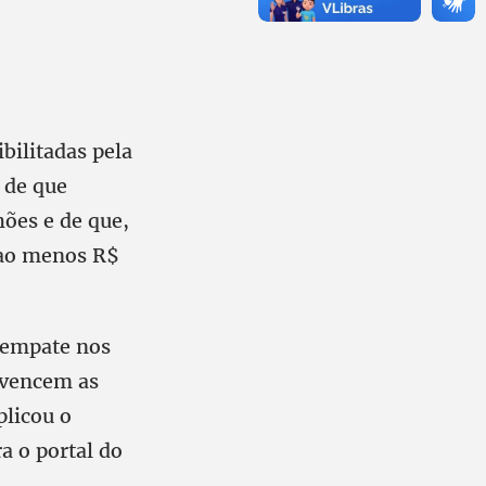
bilitadas pela
 de que
hões e de que,
 ao menos R$
esempate nos
 vencem as
plicou o
a o portal do