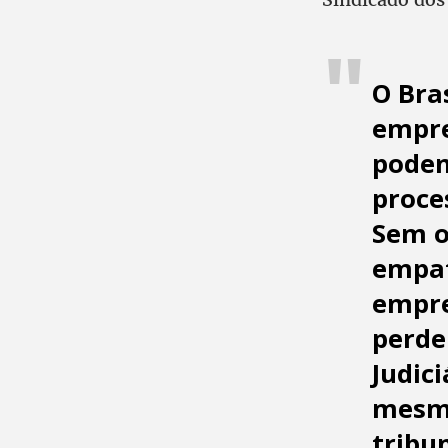
O Bra
empre
podem
proce
Sem o
empat
empre
perde
Judic
mesmo
tribu