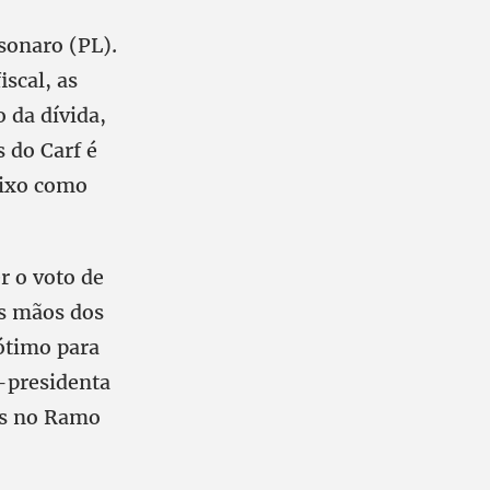
sonaro (PL).
scal, as
 da dívida,
 do Carf é
aixo como
r o voto de
as mãos dos
ótimo para
-presidenta
es no Ramo