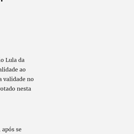
io Lula da
alidade ao
a validade no
 votado nesta
 após se