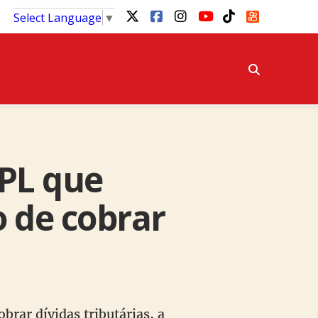
Select Language
▼
 PL que
 de cobrar
rar dívidas tributárias, a