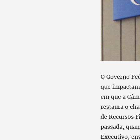
O Governo Fed
que impactam d
em que a Câma
restaura o c
de Recursos F
passada, quan
Executivo, en