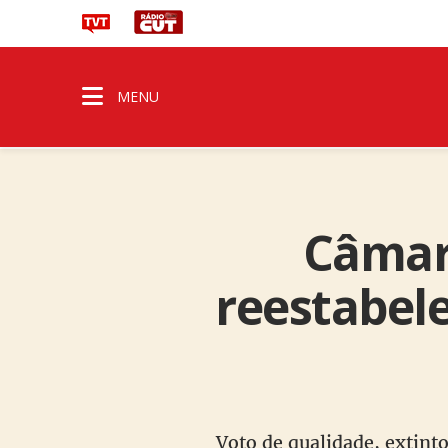
MENU
Câmara
reestabel
Voto de qualidade, extint