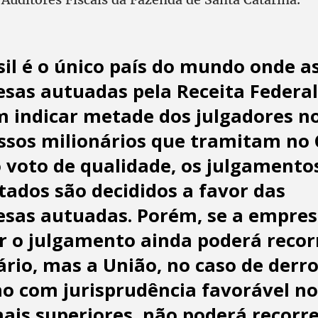
sil é o único país do mundo onde a
sas autuadas pela Receita Federal
 indicar metade dos julgadores n
ssos milionários que tramitam no 
 voto de qualidade, os julgamento
ados são decididos a favor das
sas autuadas. Porém, se a empre
r o julgamento ainda poderá recor
iário, mas a União, no caso de derro
 com jurisprudência favorável no
nais superiores, não poderá recorr