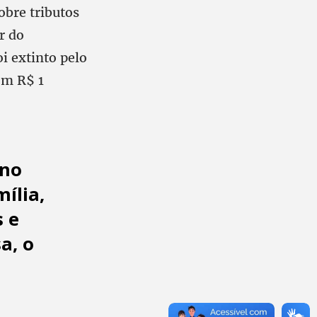
obre tributos
r do
oi extinto pelo
om R$ 1
rno
ília,
s e
a, o