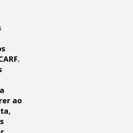
s
os
CARF.
s
sa
rer ao
ta,
s
er