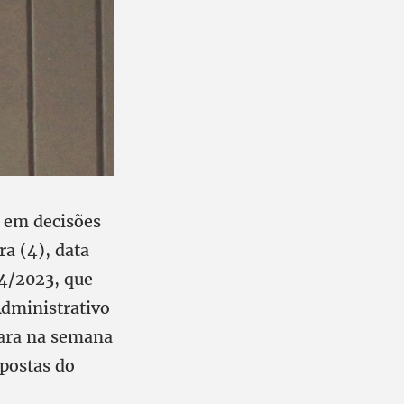
a em decisões
ra (4), data
84/2023, que
dministrativo
mara na semana
opostas do