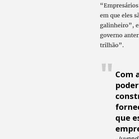
“Empresários 
em que eles s
galinheiro”, e
governo anter
trilhão”.
Com a
poder
const
forne
que e
empre
- Juvand