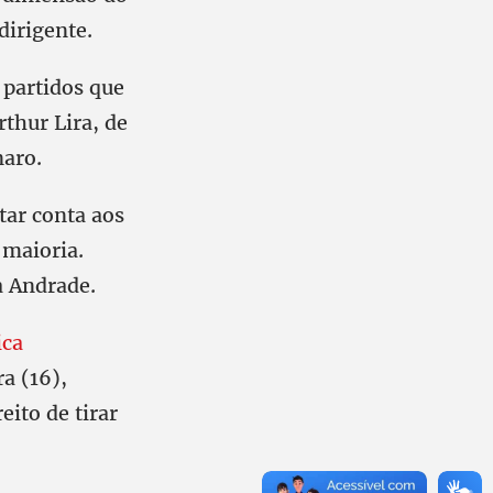
dirigente.
 partidos que
thur Lira, de
naro.
tar conta aos
 maioria.
a Andrade.
ica
a (16),
ito de tirar