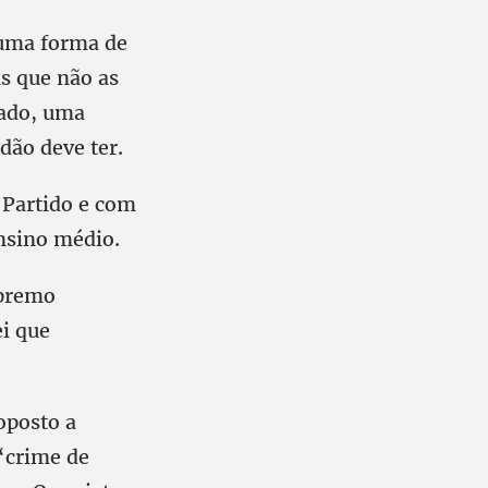
 uma forma de
as que não as
zado, uma
dão deve ter.
 Partido e com
ensino médio.
upremo
i que
oposto a
 “crime de