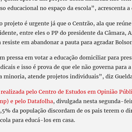
so educacional no espaço da escola”, acrescenta a 
o projeto é urgente já que o Centrão, ala que reúne
dente, entre eles o PP do presidente da Câmara, Ar
a resiste em abandonar a pauta para agradar Bolso
m pressa em votar a educação domiciliar para pres
dicais e isso é prova de que ele não governa para a
a minoria, atende projetos individuais”, diz Gueld
 realizada pelo Centro de Estudos em Opinião Públ
p) e pelo Datafolha
, divulgada nesta segunda-feir
,5% da população discordam de os pais terem o dire
scola para educá-los em casa.