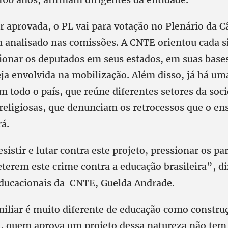
or aprovada, o PL vai para votação no Plenário da 
 analisado nas comissões. A CNTE orientou cada s
sionar os deputados em seus estados, em suas bases
eja envolvida na mobilização. Além disso, já há u
 todo o país, que reúne diferentes setores da soc
 religiosas, que denunciam os retrocessos que o en
rá.
istir e lutar contra este projeto, pressionar os p
erem este crime contra a educação brasileira”, diz
ducacionais da CNTE, Guelda Andrade.
iliar é muito diferente de educação como constru
, quem aprova um projeto dessa natureza não tem