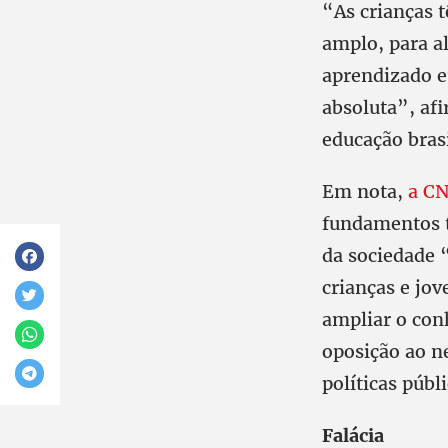
“As crianças t
amplo, para a
aprendizado e
absoluta”, af
educação brasi
Em nota,
a CN
fundamentos t
da sociedade 
crianças e jov
ampliar o con
oposição ao n
políticas públ
Falácia