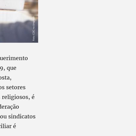
equerimento
19, que
osta,
os setores
religiosos, é
deração
ou sindicatos
liar é