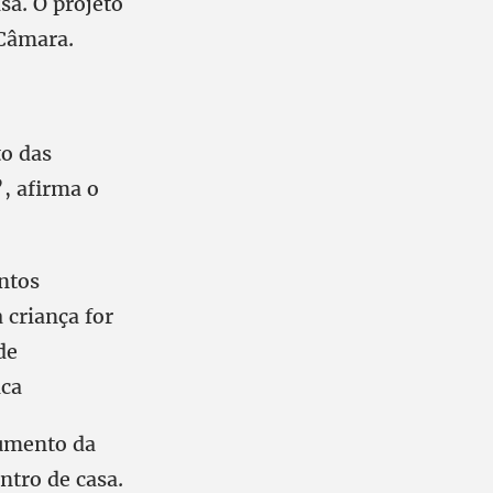
sa. O projeto
 Câmara.
o das
”, afirma o
entos
 criança for
de
ica
aumento da
ntro de casa.