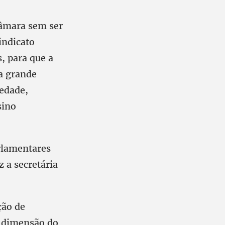
Câmara sem ser
indicato
, para que a
ma grande
iedade,
sino
arlamentares
 a secretária
ção de
 dimensão do