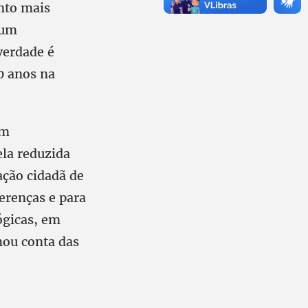
ento mais
 um
verdade é
0 anos na
em
ela reduzida
ação cidadã de
erenças e para
ógicas, em
mou conta das