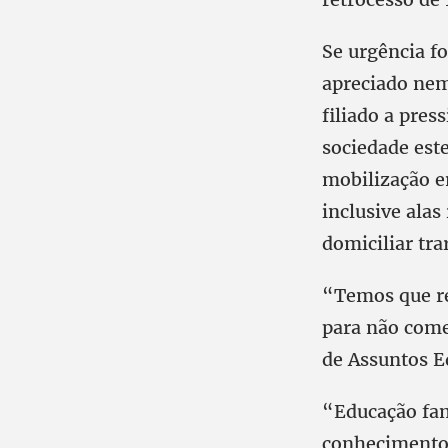
Se urgência f
apreciado nem
filiado a pres
sociedade est
mobilização em
inclusive alas
domiciliar tra
“Temos que res
para não comet
de Assuntos E
“Educação fam
conhecimento