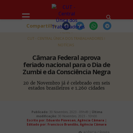
Compartilhe
HOME
CUT - CENTRAL ÚNICA DOS TRABALHADORES
NOTÍCIAS
Câmara Federal aprova
feriado nacional para o Dia de
Zumbi e da Consciência Negra
20 de Novembro já é celebrado em seis
estados brasileiros e 1.260 cidades
Publicado:
30 Novembro, 2023 - 09h49 |
Última
modificação:
30 Novembro, 2023 - 10h00
Escrito por: Eduardo Piovesan, Agência Câmara
|
Editado por: Francisco Brandão, Agência Câmara
AGÊNCIA CÂMARA