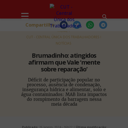
Compartilhe
HOME
CUT - CENTRAL ÚNICA DOS TRABALHADORES
NOTÍCIAS
Brumadinho: atingidos
afirmam que Vale ‘mente
sobre reparação’
Déficit de participação popular no
processo, ausência de condenação,
insegurança hídrica e alimentar, solo e
água contaminados: MAB lista impactos
do rompimento da barragem nessa
meia década
Publicado:
26 Janeiro, 2024 - 16h22 |
Última modificação: