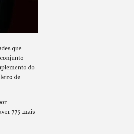
ades que
 conjunto
suplemento do
leiro de
por
haver 775 mais