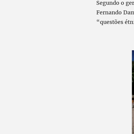
Segundo o gere
Fernando Dama
“questões étni