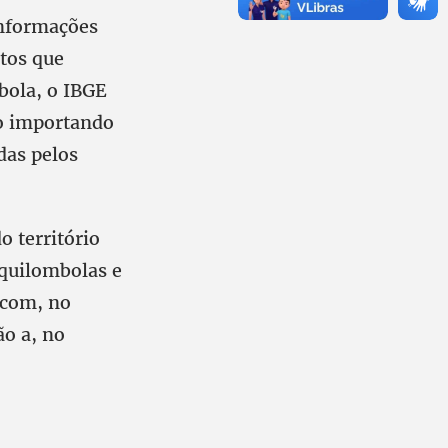
informações
tos que
bola, o IBGE
ão importando
das pelos
o território
quilombolas e
 com, no
ão a, no