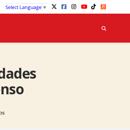
Select Language
▼
idades
enso
os