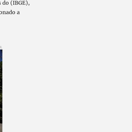
s do (IBGE),
ionado a
IL