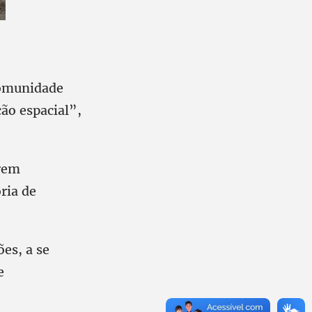
comunidade
ção espacial”,
arem
ria de
es, a se
e