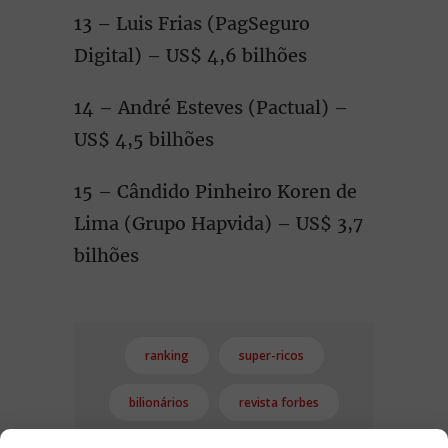
13 – Luis Frias (PagSeguro
Digital) – US$ 4,6 bilhões
14 – André Esteves (Pactual) –
US$ 4,5 bilhões
15 – Cândido Pinheiro Koren de
Lima (Grupo Hapvida) – US$ 3,7
bilhões
ranking
super-ricos
bilionários
revista forbes