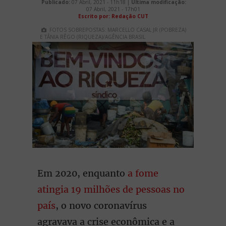
Publicado:
07 Abril, 2021 - 11h18 |
Última modificação:
07 Abril, 2021 - 17h01
Escrito por: Redação CUT
FOTOS SOBREPOSTAS: MARCELLO CASAL JR (POBREZA)
E TÂNIA RÊGO (RIQUEZA)/AGÊNCIA BRASIL
Em 2020, enquanto
a fome
atingia 19 milhões de pessoas no
país
, o novo coronavírus
agravava a crise econômica e a