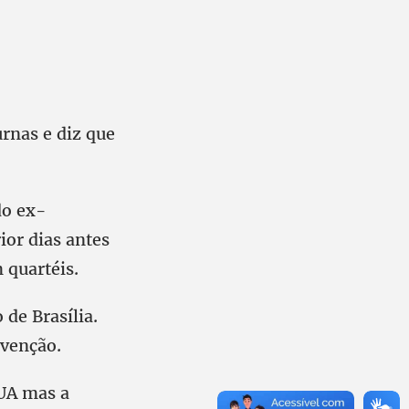
rnas e diz que
do ex-
ior dias antes
 quartéis.
de Brasília.
rvenção.
EUA mas a