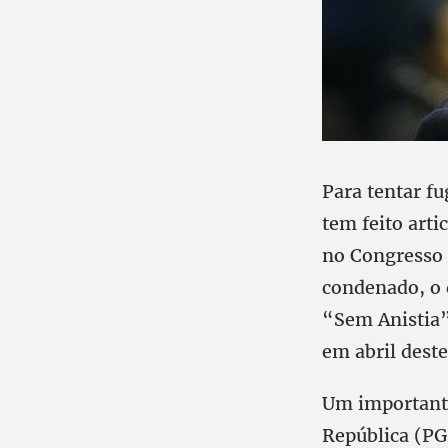
Para tentar fu
tem feito arti
no Congresso 
condenado, o q
“Sem Anistia”
em abril dest
Um importante
República (PG