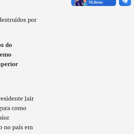
destruídos por
os do
premo
uperior
esidente Jair
igura como
aior
do no país em