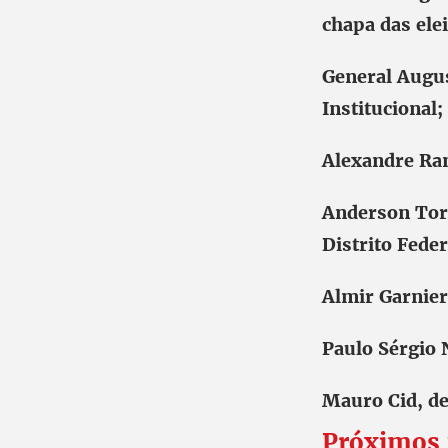
chapa das ele
General Augus
Institucional;
Alexandre Ram
Anderson Torr
Distrito Feder
Almir Garnie
Paulo Sérgio 
Mauro Cid, de
Próximos 