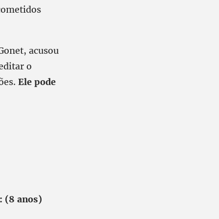
 cometidos
Gonet, acusou
editar o
ções.
Ele pode
: (8 anos)