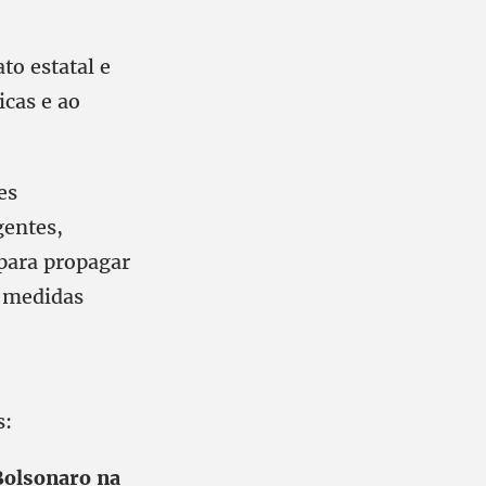
to estatal e
icas e ao
es
gentes,
 para propagar
r medidas
s:
 Bolsonaro na