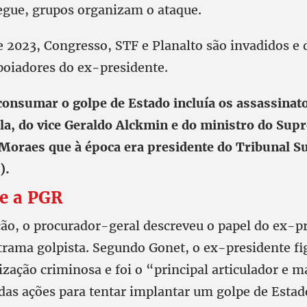
egue, grupos organizam o ataque.
e 2023, Congresso, STF e Planalto são invadidos e 
poiadores do ex-presidente.
consumar o golpe de Estado incluía os assassinat
la, do vice Geraldo Alckmin e do ministro do Su
Moraes que à época era presidente do Tribunal S
).
se a PGR
ão, o procurador-geral descreveu o papel do ex-pr
trama golpista. Segundo Gonet, o ex-presidente f
ização criminosa e foi o “principal articulador e m
 das ações para tentar implantar um golpe de Esta