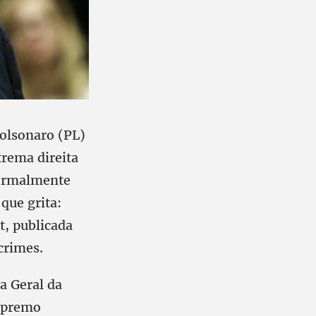
Bolsonaro (PL)
trema direita
formalmente
que grita:
, publicada
crimes.
a Geral da
Supremo