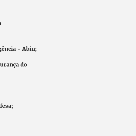
a
gência - Abin;
gurança do
fesa;