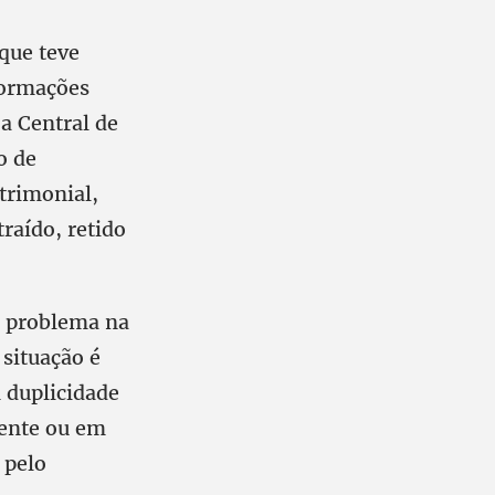
que teve
formações
a Central de
o de
trimonial,
raído, retido
 o problema na
 situação é
 duplicidade
ente ou em
 pelo