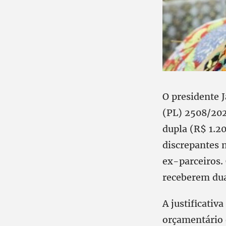
O presidente 
(PL) 2508/202
dupla (R$ 1.2
discrepantes 
ex-parceiros. 
receberem dua
A justificativ
orçamentário e