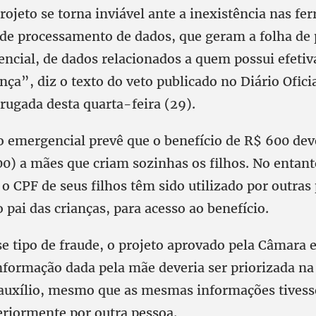
ojeto se torna inviável ante a inexistência nas fe
de processamento de dados, que geram a folha de
encial, de dados relacionados a quem possui efeti
nça”, diz o texto do veto publicado no Diário Ofici
ugada desta quarta-feira (29).
lio emergencial prevê que o benefício de R$ 600 de
00) a mães que criam sozinhas os filhos. No entan
o CPF de seus filhos têm sido utilizado por outras
 pai das crianças, para acesso ao benefício.
se tipo de fraude, o projeto aprovado pela Câmara 
informação dada pela mãe deveria ser priorizada na
auxílio, mesmo que as mesmas informações tives
eriormente por outra pessoa.