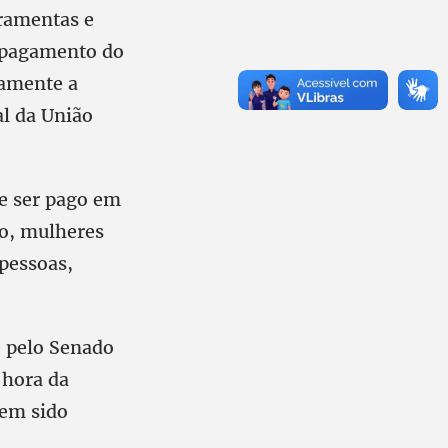
rramentas e
 pagamento do
vamente a
al da União
ve ser pago em
to, mulheres
 pessoas,
e pelo Senado
 hora da
sem sido