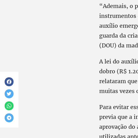
“Ademais, o pr
instrumentos 
auxílio emerg
guarda da cria
(DOU) da madr
A lei do auxí
dobro (R$ 1.2
relataram que 
muitas vezes o
Para evitar es
previa que a 
aprovação do 
utilizadas ant