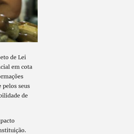
eto de Lei
cial em cota
formações
 pelos seus
bilidade de
mpacto
stituição.