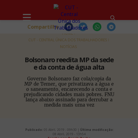
Compartilhe
HOME
CUT - CENTRAL ÚNICA DOS TRABALHADORES
NOTÍCIAS
Bolsonaro reedita MP da sede
e da conta de água alta
Governo Bolsonaro faz cola/copia da
MP de Temer, que privatizava a água e
o saneamento, encarecendo a conta e
prejudicando cidades mais pobres. FNU
lança abaixo assinado para derrubar a
medida mais uma vez
Publicado:
05 Abril, 2019 - 09h30 |
Última modificação:
08 Abril, 2019 - 13h54