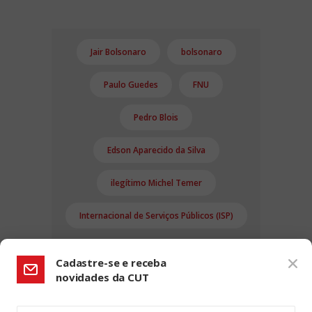
Jair Bolsonaro
bolsonaro
Paulo Guedes
FNU
Pedro Blois
Edson Aparecido da Silva
ilegítimo Michel Temer
Internacional de Serviços Públicos (ISP)
Cadastre-se e receba
novidades da CUT