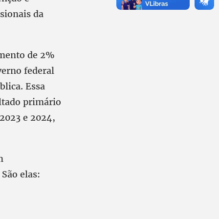
sionais da
cimento de 2%
verno federal
blica. Essa
ltado primário
 2023 e 2024,
m
São elas: