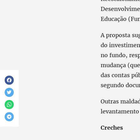
Desenvolvimen
Educação (Fun
A proposta su
do investimen
no fundo, res
mudança (que 
das contas púb
segundo docum
Outras maldad
levantamento 
Creches