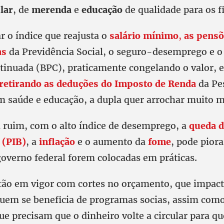
lar
, de
merenda
e
educação
de qualidade para os fi
r o índice que reajusta o
salário mínimo
,
as pensõ
as
da Previdência Social, o seguro-desemprego e o 
tinuada (BPC), praticamente congelando o valor, e
retirando as deduções do Imposto de Renda
da Pes
m saúde e educação, a dupla quer arrochar muito m
á ruim, com o alto índice de desemprego, a
queda d
 (PIB)
, a
inflação
e o aumento da
fome
, pode piora
overno federal forem colocadas em práticas.
tão em vigor com cortes no orçamento, que impac
uem se beneficia de programas socias, assim como
ue precisam que o dinheiro volte a circular para qu