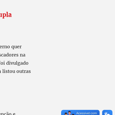
upla
verno quer
scadores na
oi divulgado
 listou outras
nção e