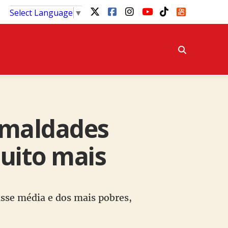
Select Language
▼
 maldades
muito mais
asse média e dos mais pobres,