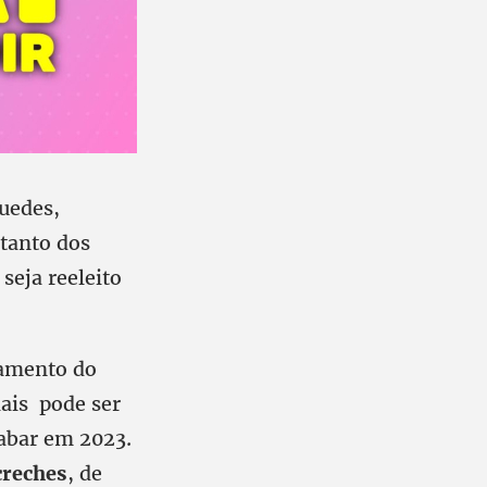
Guedes,
 tanto dos
seja reeleito
lamento do
ais pode ser
abar em 2023.
creches
, de