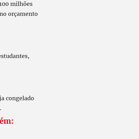
 100 milhões
 no orçamento
estudantes,
ja congelado
.
bém: