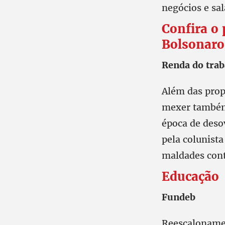
negócios e sa
Confira o
Bolsonaro
Renda do tra
Além das prop
mexer também 
época de deso
pela colunist
maldades con
Educação
Fundeb
Reescaloname