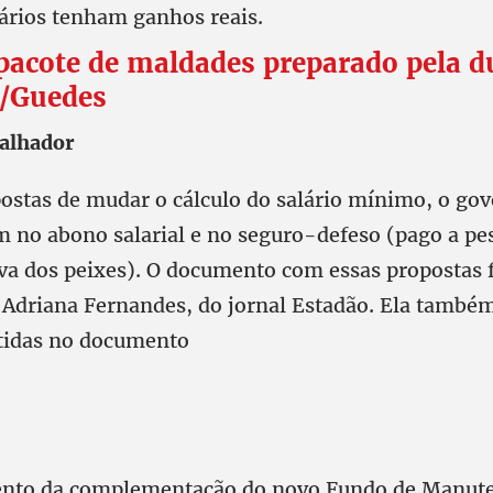
lários tenham ganhos reais.
 pacote de maldades preparado pela d
/Guedes
balhador
ostas de mudar o cálculo do salário mínimo, o go
no abono salarial e no seguro-defeso (pago a pe
va dos peixes). O documento com essas propostas f
a Adriana Fernandes, do jornal Estadão. Ela também
tidas no documento
nto da complementação do novo Fundo de Manute