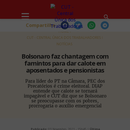
Compartilhe
HOME
CUT - CENTRAL ÚNICA DOS TRABALHADORES
NOTÍCIAS
Bolsonaro faz chantagem com
famintos para dar calote em
aposentados e pensionistas
Para líder do PT na Câmara, PEC dos
Precatórios é crime eleitoral. DIAP
entende que calote se tornará
impagável e CUT diz que se Bolsonaro
se preocupasse com os pobres,
prorrogaria o auxílio emergencial
Publicado:
03 Novembro, 2021 - 15h45 |
Última