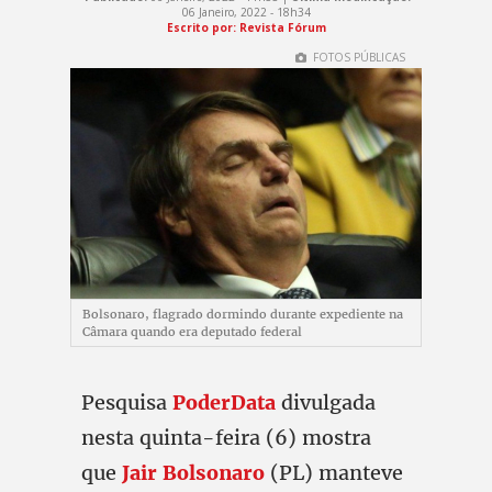
06 Janeiro, 2022 - 18h34
Escrito por: Revista Fórum
FOTOS PÚBLICAS
Bolsonaro, flagrado dormindo durante expediente na
Câmara quando era deputado federal
Pesquisa
PoderData
divulgada
nesta quinta-feira (6) mostra
que
Jair Bolsonaro
(PL) manteve