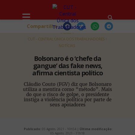
Compartilhe
HOME
CUT - CENTRAL ÚNICA DOS TRABALHADORES
NOTÍCIAS
Bolsonaro é o ‘chefe da
gangue’ das fake news,
afirma cientista político
Cláudio Couto (FGV) diz que Bolsonaro
utiliza a mentira como “método”. Mais
do que o risco de golpe, o presidente
instiga a violência política por parte de
seus apoiadores
Publicado:
05 Agosto, 2021 - 10h54 |
Última modificação:
05 Agosto, 2021 - 11h18