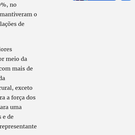
0%, no
l mantiveram o
elações de
dores
por meio da
s com mais de
da
rural, exceto
ra a força dos
para uma
 e de
 representante