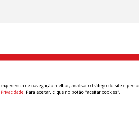
000 Brás, São Paulo/SP | Telefone (11) 2108 9200 - Fax (11) 2108 9310
xperiência de navegação melhor, analisar o tráfego do site e perso
e Privacidade
. Para aceitar, clique no botão "aceitar cookies".
das | 7.933.029 - Trabalhadores(as) Associados | 25.831.443 - Trabalhadores(as) na B