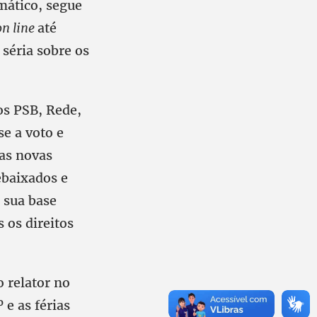
mático, segue
on line
até
 séria sobre os
os PSB, Rede,
e a voto e
 as novas
ebaixados e
e sua base
 os direitos
 relator no
 e as férias