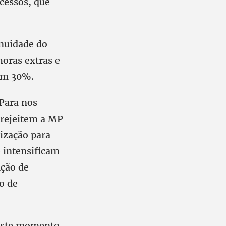
ocessos, que
nuidade do
oras extras e
 em 30%.
Para nos
 rejeitem a MP
nização para
 intensificam
ução de
o de
neste momento