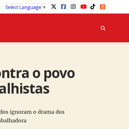
Select Language
▼
ntra o povo
alhistas
ados ignoram o drama dos
rabalhadora