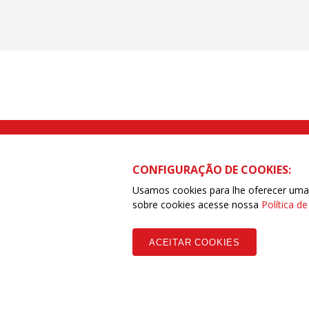
Rua Caetano Pinto nº 575 CEP 03041-
CONFIGURAÇÃO DE COOKIES:
Usamos cookies para lhe oferecer uma e
sobre cookies acesse nossa
Política d
Copyleft CUT Central Única dos Trabalhadores 3.960 - Entidades Filia
ACEITAR COOKIES