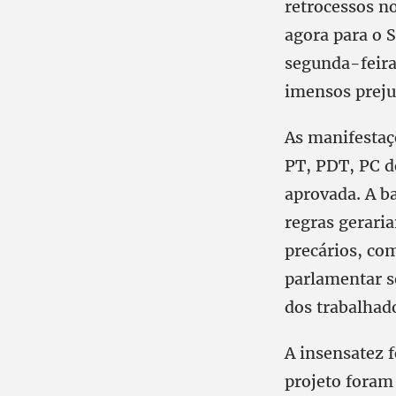
retrocessos n
agora para o 
segunda-feira,
imensos preju
As manifestaçõ
PT, PDT, PC d
aprovada. A b
regras gerari
precários, com
parlamentar s
dos trabalhad
A insensatez 
projeto foram 