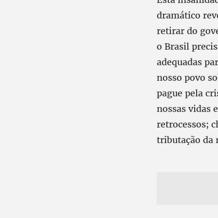
dramático rev
retirar do go
o Brasil preci
adequadas par
nosso povo so
pague pela cr
nossas vidas 
retrocessos; c
tributação da 