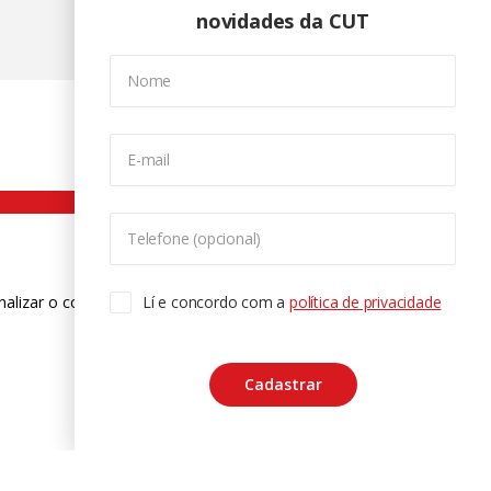
novidades da CUT
Nome
E-mail
Telefone (opcional)
nalizar o conteúdo. Para saber mais
Lí e concordo com a
política de privacidade
ase
Cadastrar
CTRL+F2