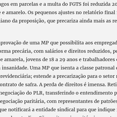
agos em parcelas e a multa do FGTS foi reduzida 2
e e amarelo. Os pequenos ajustes no relatório fina
iano da proposição, que precariza ainda mais as r
 aprovação de uma MP que possibilita aos emprega
orma precária, com salários e direitos reduzidos, 
 e amarela, jovens de 18 a 29 anos e trabalhadore
 insanidade. Uma MP que isenta a classe patronal 
revidenciária; estende a precarização para o setor 
ontrato de safra. A perda de direitos é imensa. Reti
 negociação do PLR, transferindo o entendimento 
egociação paritária, com representantes de patrões
ue notificará a entidade sindical para que indique