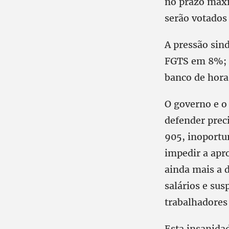
no prazo máxim
serão votados 
A pressão sin
FGTS em 8%; a
banco de hora
O governo e o
defender prec
905, inoportun
impedir a apr
ainda mais a d
salários e sus
trabalhadores
Esta insanida