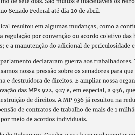
o de sete dias. São muitos e inaceitáveis os retr
no Senado Federal até dia 20 de abril.
dical resultou em algumas mudanças, como a conti
 regulação por convenção ou acordo coletivo das h
s; e a manutenção do adicional de periculosidade
 parlamento declararam guerra aos trabalhadores. 
isamos nossa pressão sobre os senadores para que
a e destruidora de direitos. E ampliar nossa orga
ovação das MPs 922, 927 e, em especial, a 936, que
estruição de direitos. A MP 936 já resultou na red
pensão de contratos de trabalho de mais de 1 milhã
 por meio de acordos individuais.
de do Bolsonaro, Guedes e sua base parlamentar 