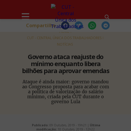
Compartilhe
HOME
CUT - CENTRAL ÚNICA DOS TRABALHADORES
NOTÍCIAS
Governo ataca reajuste do
mínimo enquanto libera
bilhões para aprovar emendas
Ataque é ainda maior: governo mandou
ao Congresso proposta para acabar com
a política de valorização do salário
mínimo, criada pela CUT durante o
governo Lula
Publicado:
09 Outubro, 2019 - 19h21 |
Última
modificação:
10 Outubro, 2019 - 12h22