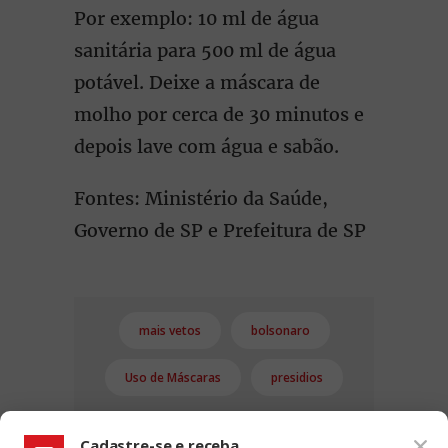
Por exemplo: 10 ml de água
sanitária para 500 ml de água
potável. Deixe a máscara de
molho por cerca de 30 minutos e
depois lave com água e sabão.
Fontes: Ministério da Saúde,
Governo de SP e Prefeitura de SP
mais vetos
bolsonaro
Uso de Máscaras
presidios
Cadastre-se e receba