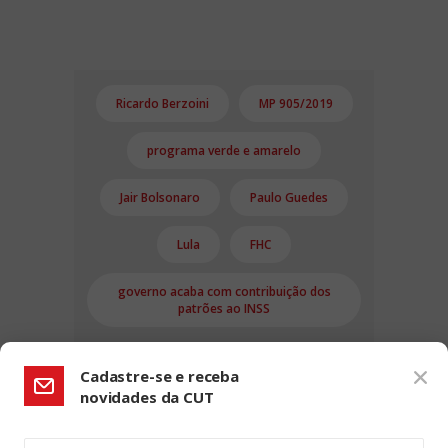
Ricardo Berzoini
MP 905/2019
programa verde e amarelo
Jair Bolsonaro
Paulo Guedes
Lula
FHC
governo acaba com contribuição dos
patrões ao INSS
Cadastre-se e receba
novidades da CUT