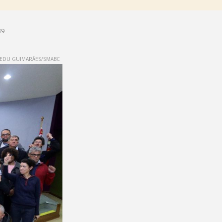
39
EDU GUIMARÃES/SMABC