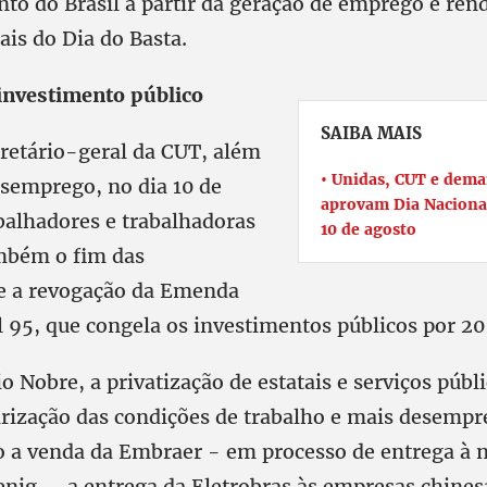
to do Brasil a partir da geração de emprego e rend
ais do Dia do Basta.
investimento público
SAIBA MAIS
retário-geral da CUT, além
Unidas, CUT e demai
esemprego, no dia 10 de
aprovam Dia Nacional
abalhadores e trabalhadoras
10 de agosto
mbém o fim das
 e a revogação da Emenda
l 95, que congela os investimentos públicos por 20
 Nobre, a privatização de estatais e serviços públi
ização das condições de trabalho e mais desempre
a venda da Embraer - em processo de entrega à 
nig -, a entrega da Eletrobras às empresas chinesa