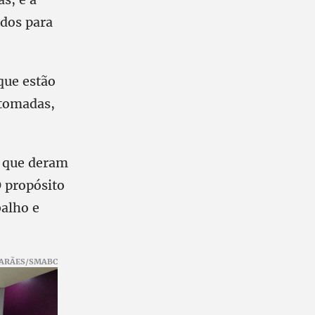
ados para
que estão
etomadas,
 que deram
O propósito
balho e
ARÃES/SMABC