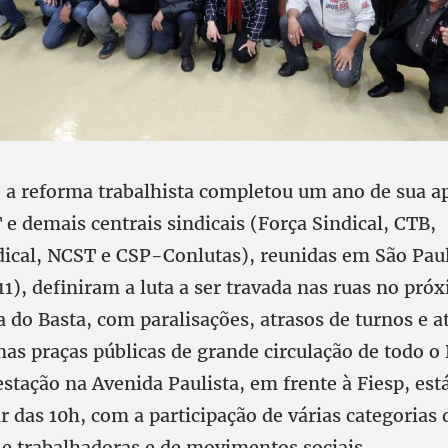
 a reforma trabalhista completou um ano de sua a
e demais centrais sindicais (Força Sindical, CTB,
dical, NCST e CSP-Conlutas), reunidas em São Pau
11), definiram a luta a ser travada nas ruas no pró
a do Basta, com paralisações, atrasos de turnos e a
nas praças públicas de grande circulação de todo o
tação na Avenida Paulista, em frente à Fiesp, está
ir das 10h, com a participação de várias categorias 
 e trabalhadoras e de movimentos sociais.