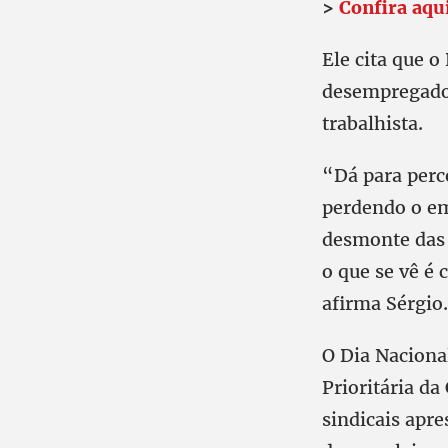
>
Confira aqu
Ele cita que o
desempregados
trabalhista.
“Dá para perce
perdendo o em
desmonte das 
o que se vê é 
afirma Sérgio.
O Dia Naciona
Prioritária da
sindicais apr