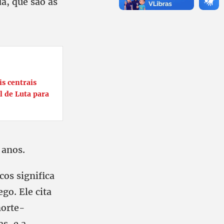
a, que são as
s centrais
 de Luta para
 anos.
cos significa
go. Ele cita
norte-
s, e a