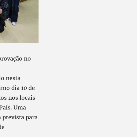
provação no
lo nesta
ximo dia 10 de
tos nos locais
 País. Uma
 prevista para
de