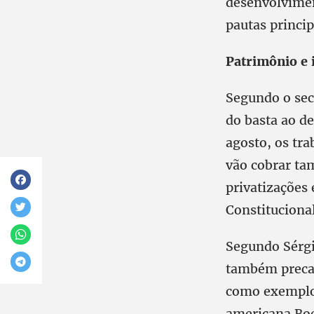
desenvolvimen
pautas princip
Patrimônio e 
Segundo o sec
do basta ao d
agosto, os tr
vão cobrar ta
privatizações
Constituciona
Segundo Sérgio
também precar
como exemplo 
americana Boe