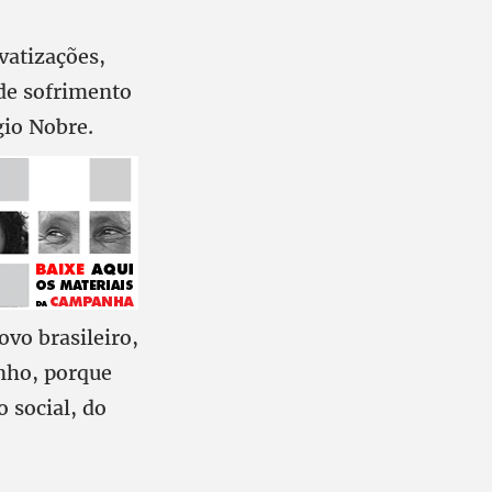
vatizações,
de sofrimento
gio Nobre.
ovo brasileiro,
inho, porque
 social, do