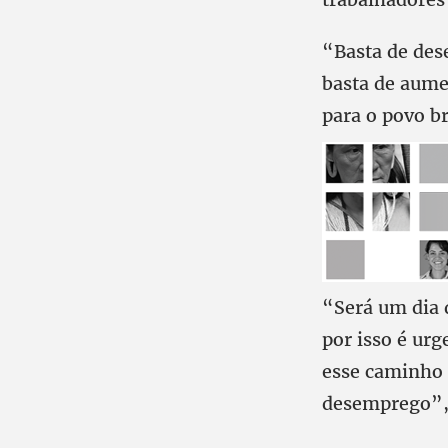
“Basta de dese
basta de aume
para o povo br
“Será um dia d
por isso é urg
esse caminho q
desemprego”, 