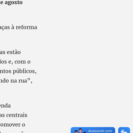
de agosto
aças à reforma
as estão
os e, com o
ntos públicos,
indo na rua”,
enda
as centrais
romover o