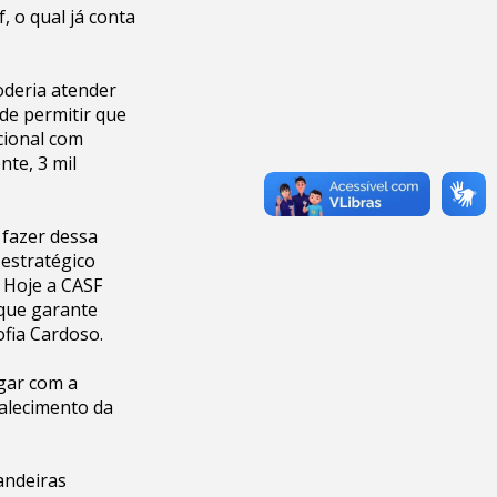
 o qual já conta
oderia atender
de permitir que
cional com
te, 3 mil
 fazer dessa
estratégico
 Hoje a CASF
 que garante
ofia Cardoso.
ogar com a
talecimento da
andeiras