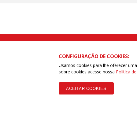
Rua Caetano Pinto nº 575 CEP 03041-
CONFIGURAÇÃO DE COOKIES:
Usamos cookies para lhe oferecer uma e
sobre cookies acesse nossa
Política d
Copyleft CUT Central Única dos Trabalhadores 3.960 - Entidades Filia
ACEITAR COOKIES