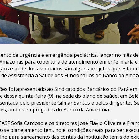
ento de urgência e emergência pediátrica, lançar no mês d
e Amazonas para cobertura de atendimento em enfermaria e
ão à saúde dos associados são alguns projetos que estão n
 de Assistência à Saúde dos Funcionários do Banco da Amazô
ões foi apresentado ao Sindicato dos Bancários do Pará em
de dessa quinta-feira (9), na sede do plano de saúde, em Bel
resentada pelo presidente Gilmar Santos e pelos dirigentes S
des, ambos empregados do Banco da Amazônia.
CASF Sofia Cardoso e os diretores José Flávio Oliveira e Fran
sse planejamento tem, hoje, condições reais para ser exec
alho para saneamento das contas da instituição tem sido exi