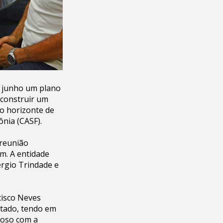
e junho um plano
 construir um
o horizonte de
nia (CASF).
 reunião
ém. A entidade
érgio Trindade e
cisco Neves
utado, tendo em
toso com a