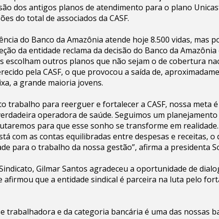
ão dos antigos planos de atendimento para o plano Unicasf,
es do total de associados da CASF.
tência do Banco da Amazônia atende hoje 8.500 vidas, mas p
reção da entidade reclama da decisão do Banco da Amazônia 
 escolham outros planos que não sejam o de cobertura na
ecido pela CASF, o que provocou a saída de, aproximadamen
ixa, a grande maioria jovens.
o trabalho para reerguer e fortalecer a CASF, nossa meta é
 verdadeira operadora de saúde. Seguimos um planejamento 
lutaremos para que esse sonho se transforme em realidade.
stá com as contas equilibradas entre despesas e receitas, o
ade para o trabalho da nossa gestão”, afirma a presidenta S
Sindicato, Gilmar Santos agradeceu a oportunidade de dial
e afirmou que a entidade sindical é parceira na luta pelo for
se trabalhadora e da categoria bancária é uma das nossas b