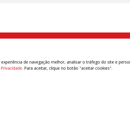
000 Brás, São Paulo/SP | Telefone (11) 2108 9200 - Fax (11) 2108 9310
xperiência de navegação melhor, analisar o tráfego do site e perso
e Privacidade
. Para aceitar, clique no botão "aceitar cookies".
das | 7.933.029 - Trabalhadores(as) Associados | 25.831.443 - Trabalhadores(as) na B