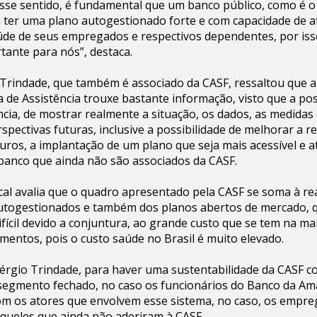
nesse sentido, é fundamental que um banco público, como é 
 ter uma plano autogestionado forte e com capacidade de a
de de seus empregados e respectivos dependentes, por iss
tante para nós”, destaca.
 Trindade, que também é associado da CASF, ressaltou que 
xa de Assistência trouxe bastante informação, visto que a po
ncia, de mostrar realmente a situação, os dados, as medida
spectivas futuras, inclusive a possibilidade de melhorar a re
uros, a implantação de um plano que seja mais acessível e a
anco que ainda não são associados da CASF.
ical avalia que o quadro apresentado pela CASF se soma à re
utogestionados e também dos planos abertos de mercado, 
ifícil devido a conjuntura, ao grande custo que se tem na m
imentos, pois o custo saúde no Brasil é muito elevado.
érgio Trindade, para haver uma sustentabilidade da CASF 
segmento fechado, no caso os funcionários do Banco da Ama
om os atores que envolvem esse sistema, no caso, os empr
queles que ainda não aderiram à CASF.