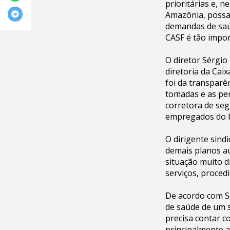
prioritárias e, 
Amazônia, possa
demandas de saú
CASF é tão impor
O diretor Sérgio
diretoria da Cai
foi da transparê
tomadas e as per
corretora de seg
empregados do b
O dirigente sind
demais planos a
situação muito d
serviços, proced
De acordo com S
de saúde de um 
precisa contar c
principalmente a