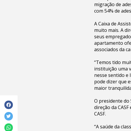
migração de ades
com 54% de adesõ
A Caixa de Assis
muito mais. A di
seus empregados
apartamento ofer
associados da ca
“Temos tido muit
instituição uma
nesse sentido e 
pode dizer que e
maior tranquilid
O presidente do 
direção da CASF 
CASF.
“A saúde da clas