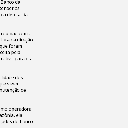
o Banco da
tender as
o a defesa da
a reunião com a
stura da direção
s que foram
ceita pela
trativo para os
alidade dos
que vivem
anutenção de
como operadora
zônia, ela
egados do banco,