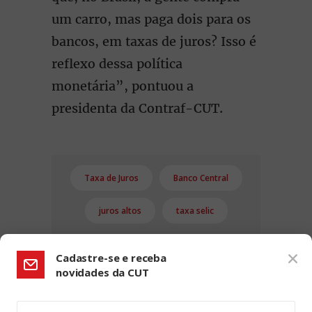
um carro, mas paga dois para os
bancos, em taxas de juros? Isso é
reflexo dessa política
monetária”, pontuou a
presidenta da Contraf-CUT.
Taxa de Juros
Banco Central
juros altos
taxa selic
Cadastre-se e receba
novidades da CUT