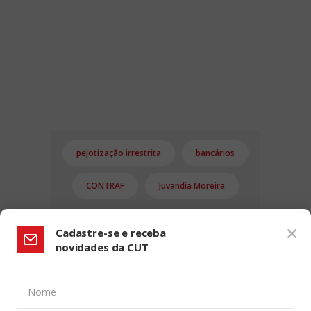
pejotização irrestrita
bancários
CONTRAF
Juvandia Moreira
Cadastre-se e receba
novidades da CUT
Nome