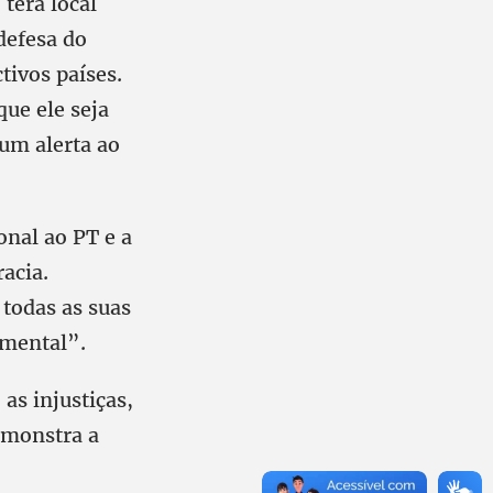
terá local
 defesa do
tivos países.
que ele seja
um alerta ao
onal ao PT e a
acia.
 todas as suas
amental”.
as injustiças,
demonstra a