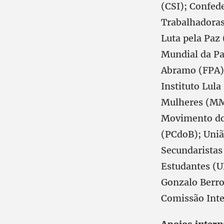
(CSI); Confed
Trabalhadoras 
Luta pela Paz
Mundial da Pa
Abramo (FPA); 
Instituto Lul
Mulheres (MM
Movimento dos
(PCdoB); Uniã
Secundaristas
Estudantes (UN
Gonzalo Berro
Comissão Inte