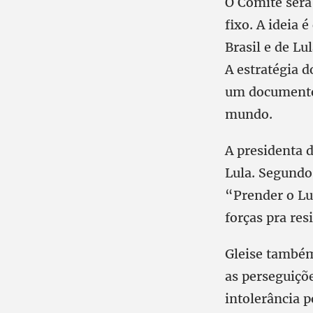
O Comitê será
fixo. A ideia 
Brasil e de L
A estratégia d
um documento 
mundo.
A presidenta 
Lula. Segundo 
“Prender o Lul
forças pra res
Gleise também
as perseguiçõe
intolerância p