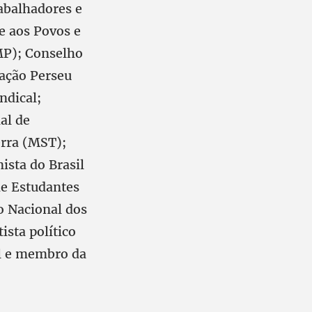
abalhadores e
e aos Povos e
MP); Conselho
ação Perseu
ndical;
al de
rra (MST);
sta do Brasil
de Estudantes
o Nacional dos
ista político
il e membro da