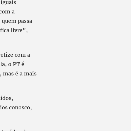
 iguais
 com a
 é quem passa
fica livre”,
retize com a
la, o PT é
, mas é a mais
tidos,
ios conosco,