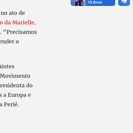
no ato de
o da Marielle,
s. “Precisamos
fender o
intes
do Movimento
residenta do
a a Europa e
ia Perié.