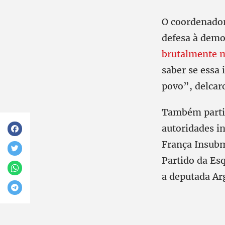
O coordenador
defesa à demo
brutalmente 
saber se essa 
povo”, delcar
Também parti
autoridades i
França Insubm
Partido da Es
a deputada Ar