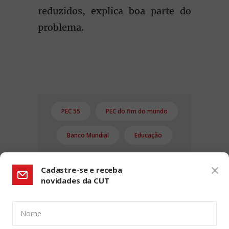
reduzidos, explica boa parte do
problema.
PEC 55
PEC do fim do mundo
Banco Mundial
Educação
Cadastre-se e receba
novidades da CUT
Nome