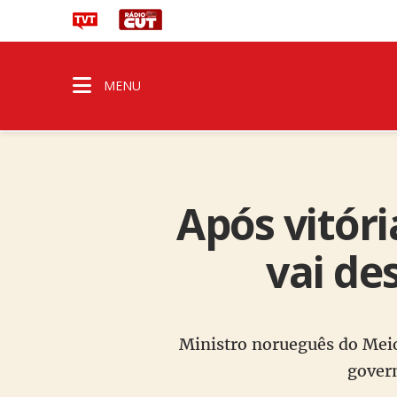
MENU
Após vitór
vai d
Ministro norueguês do Meio
gover