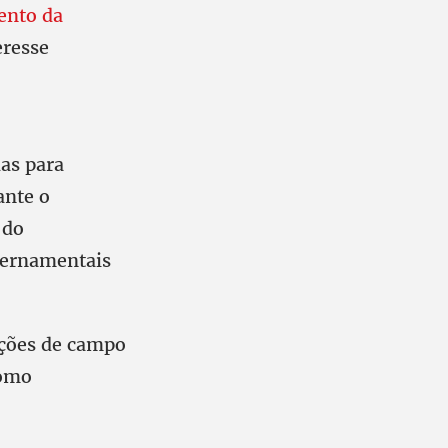
nto da
eresse
as para
ante o
 do
vernamentais
ações de campo
como