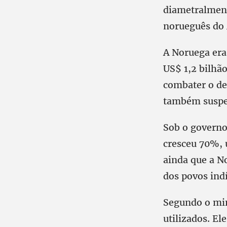
diametralment
norueguês do 
A Noruega era
US$ 1,2 bilhão
combater o d
também suspe
Sob o governo
cresceu 70%, 
ainda que a No
dos povos ind
Segundo o min
utilizados. E