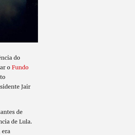
ência do
var o
Fundo
to
idente Jair
antes de
cia de Lula.
 era