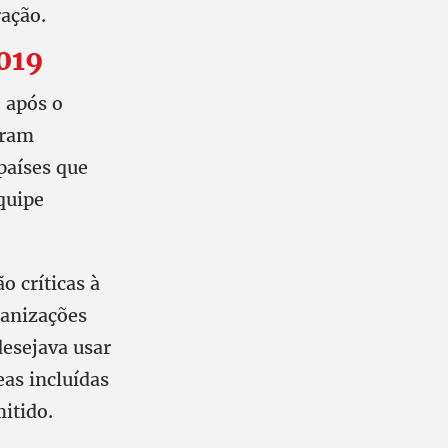
ação.
019
 após o
eram
países que
quipe
ão críticas à
ganizações
esejava usar
eas incluídas
itido.