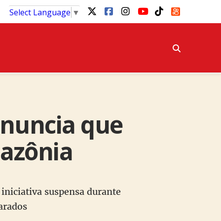
Select Language
▼
anuncia que
azônia
iniciativa suspensa durante
arados