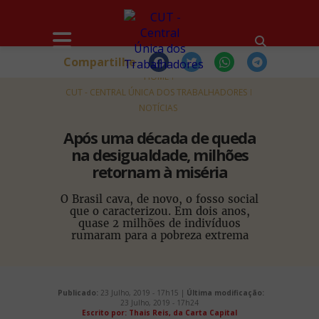
Compartilhe
HOME
CUT - CENTRAL ÚNICA DOS TRABALHADORES
NOTÍCIAS
Após uma década de queda
na desigualdade, milhões
retornam à miséria
O Brasil cava, de novo, o fosso social
que o caracterizou. Em dois anos,
quase 2 milhões de indivíduos
rumaram para a pobreza extrema
Publicado:
23 Julho, 2019 - 17h15 |
Última modificação:
23 Julho, 2019 - 17h24
Escrito por:
Thais Reis, da Carta Capital