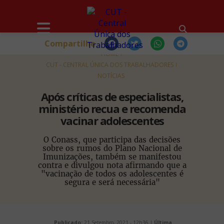
Compartilhe
HOME
CUT - CENTRAL ÚNICA DOS TRABALHADORES
NOTÍCIAS
Após críticas de especialistas,
ministério recua e recomenda
vacinar adolescentes
O Conass, que participa das decisões
sobre os rumos do Plano Nacional de
Imunizações, também se manifestou
contra e divulgou nota afirmando que a
"vacinação de todos os adolescentes é
segura e será necessária"
Publicado:
21 Setembro, 2021 - 12h36 |
Última