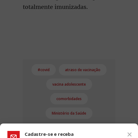
totalmente imunizadas.
#covid
atraso de vacinação
vacina adolescente
comorbidades
Ministério da Saúde
Cadastre-se e receba