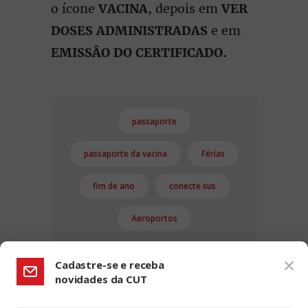
o ícone
VACINA
, depois em
VER
DOSES ADMINISTRADAS
e em
EMISSÂO DO CERTIFICADO.
passaporte
passaporte da vacina
Férias
fim de ano
conecte sus
Aeroportos
Cadastre-se e receba
novidades da CUT