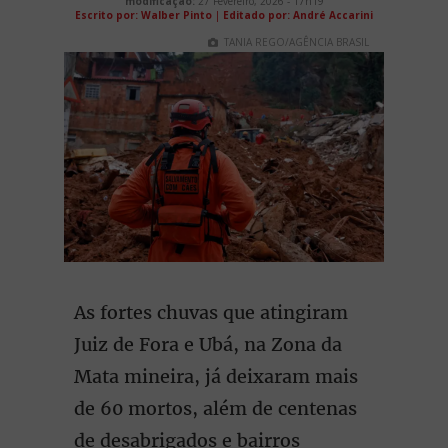
modificação:
27 Fevereiro, 2026 - 17h19
Escrito por: Walber Pinto
|
Editado por: André Accarini
TANIA REGO/AGÊNCIA BRASIL
As fortes chuvas que atingiram
Juiz de Fora e Ubá, na Zona da
Mata mineira, já deixaram mais
de 60 mortos, além de centenas
de desabrigados e bairros