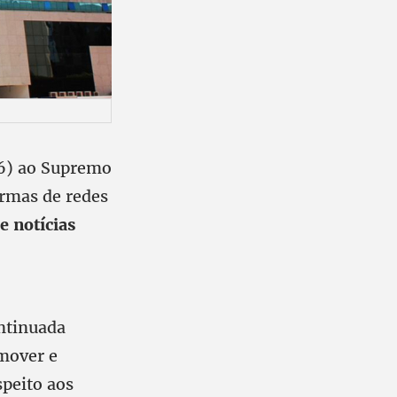
26) ao Supremo
ormas de redes
 notícias
ntinuada
emover e
speito aos