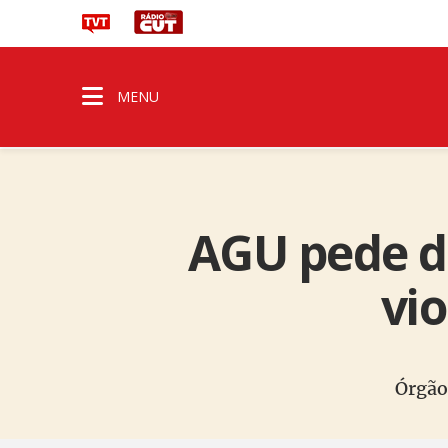
MENU
AGU pede de
vio
Órgão