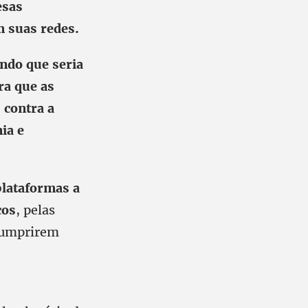
esas
 suas redes.
ndo que seria
ra que as
 contra a
ia e
plataformas a
cos
, pelas
scumprirem