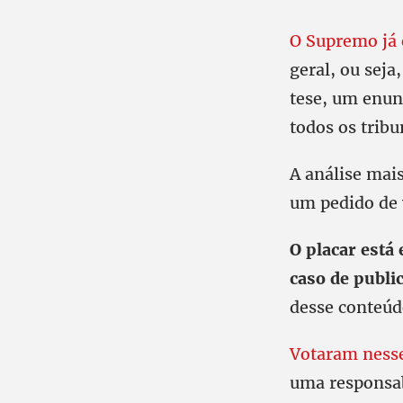
O Supremo já 
geral, ou sej
tese, um enun
todos os tribu
A análise mai
um pedido de 
O placar está
caso de public
desse conteúd
Votaram nesse
uma responsab