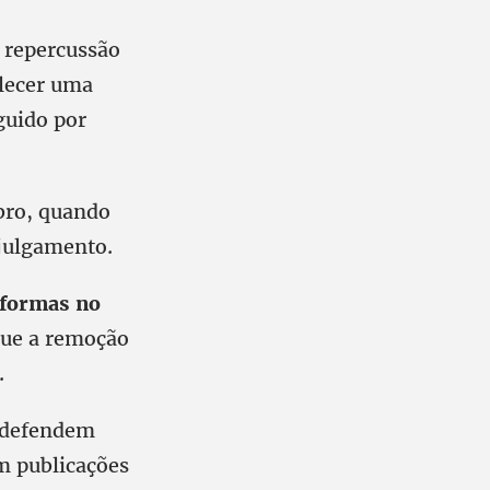
 repercussão
elecer uma
guido por
bro, quando
 julgamento.
taformas no
que a remoção
.
 defendem
m publicações