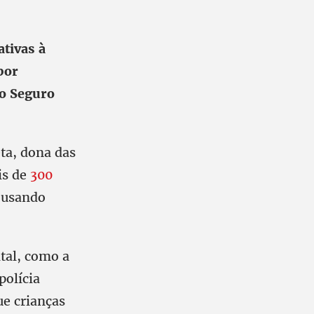
ativas à
por
do Seguro
ta, dona das
is de
300
 usando
ital, como a
polícia
ue crianças