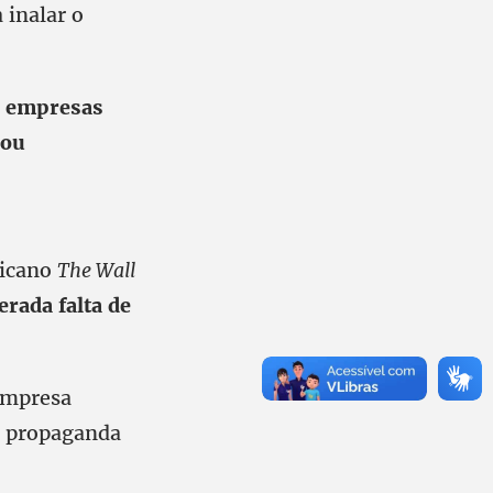
 inalar o
s empresas
 ou
ricano
The Wall
rada falta de
empresa
m propaganda