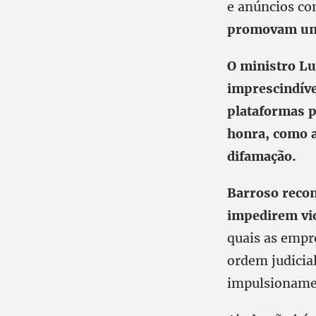
e anúncios com
promovam um 
O ministro Lu
imprescindíve
plataformas p
honra, como a
difamação.
Barroso recon
impedirem vio
quais as empr
ordem judicia
impulsioname