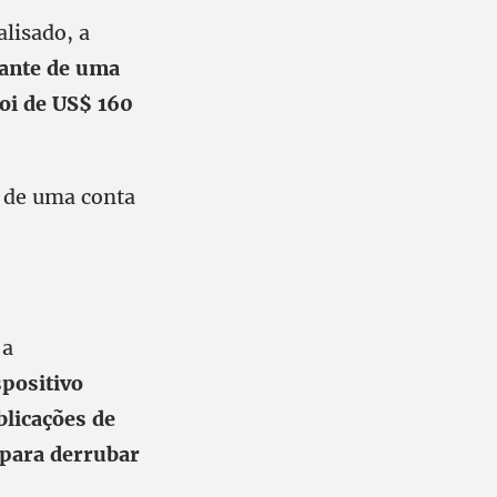
alisado, a
iante de uma
oi de US$ 160
s de uma conta
 a
spositivo
licações de
 para derrubar