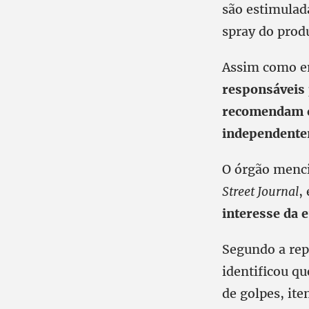
são estimulad
spray do prod
Assim como em
responsáveis
recomendam co
independentem
O órgão menci
Street Journal
,
interesse da 
Segundo a rep
identificou q
de golpes, ite