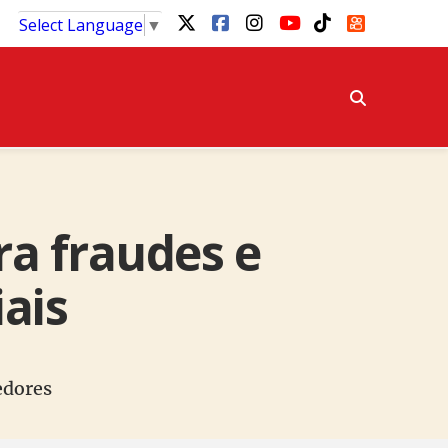
Select Language
▼
ra fraudes e
iais
edores