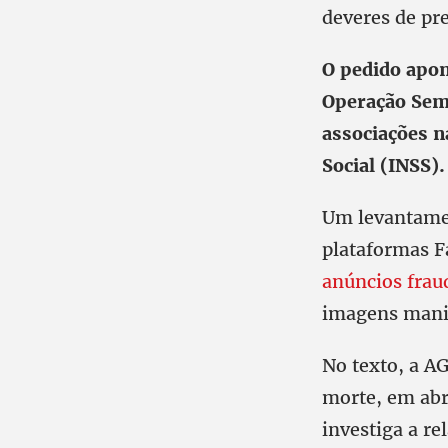
deveres de pr
O pedido apon
Operação Sem 
associações n
Social (INSS).
Um levantamen
plataformas F
anúncios frau
imagens manipu
No texto, a AG
morte, em abri
investiga a r