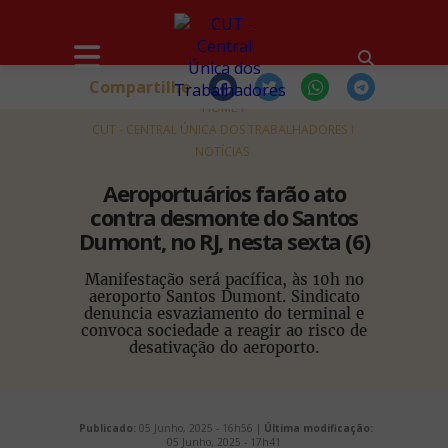
Compartilhe
HOME
CUT - CENTRAL ÚNICA DOS TRABALHADORES
NOTÍCIAS
Aeroportuários farão ato
contra desmonte do Santos
Dumont, no RJ, nesta sexta (6)
Manifestação será pacífica, às 10h no
aeroporto Santos Dumont. Sindicato
denuncia esvaziamento do terminal e
convoca sociedade a reagir ao risco de
desativação do aeroporto.
Publicado:
05 Junho, 2025 - 16h56 |
Última modificação:
05 Junho, 2025 - 17h41