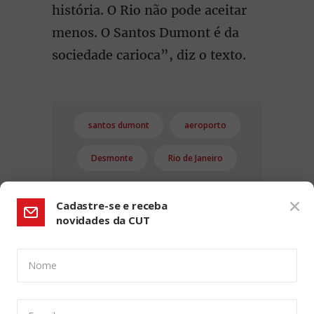
história. O Rio não pode aceitar
menos. O Santos Dumont é da
sociedade carioca”, diz o texto.
santos dumont
aeroporto
Desmonte
Rio de Janeiro
Cadastre-se e receba
novidades da CUT
Nome