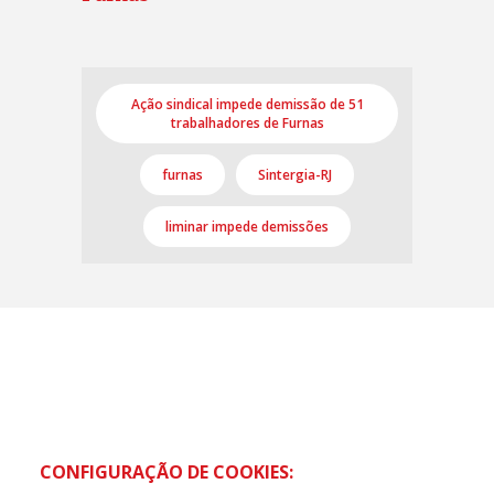
Ação sindical impede demissão de 51
trabalhadores de Furnas
furnas
Sintergia-RJ
liminar impede demissões
Cadastre-se e receba
novidades da CUT
Nome
CONFIGURAÇÃO DE COOKIES:
E-mail