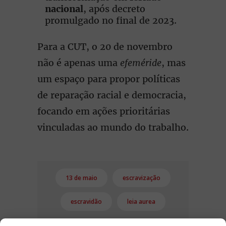
nacional
, após decreto
promulgado no final de 2023.
Para a CUT, o 20 de novembro
não é apenas uma
efeméride
, mas
um espaço para propor políticas
de reparação racial e democracia,
focando em ações prioritárias
vinculadas ao mundo do trabalho.
13 de maio
escravização
escravidão
leia aurea