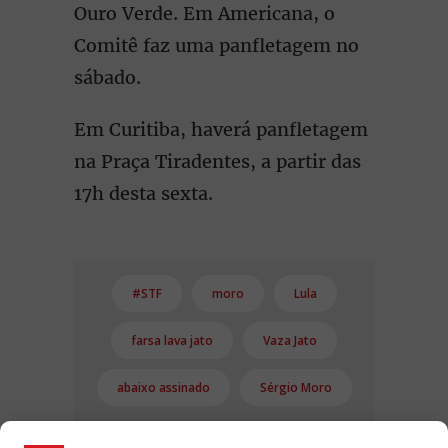
Ouro Verde. Em Americana, o
Comitê faz uma panfletagem no
sábado.
Em Curitiba, haverá panfletagem
na Praça Tiradentes, a partir das
17h desta sexta.
#STF
moro
Lula
farsa lava jato
Vaza Jato
abaixo assinado
Sérgio Moro